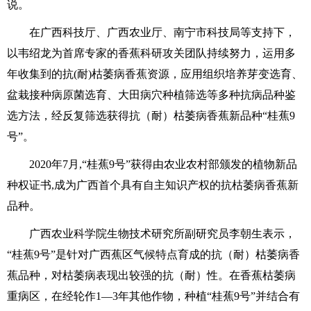
说。
在广西科技厅、广西农业厅、南宁市科技局等支持下，
以韦绍龙为首席专家的香蕉科研攻关团队持续努力，运用多
年收集到的抗(耐)枯萎病香蕉资源，应用组织培养芽变选育、
盆栽接种病原菌选育、大田病穴种植筛选等多种抗病品种鉴
选方法，经反复筛选获得抗（耐）枯萎病香蕉新品种“桂蕉9
号”。
2020年7月,“桂蕉9号”获得由农业农村部颁发的植物新品
种权证书,成为广西首个具有自主知识产权的抗枯萎病香蕉新
品种。
广西农业科学院生物技术研究所副研究员李朝生表示，
“桂蕉9号”是针对广西蕉区气候特点育成的抗（耐）枯萎病香
蕉品种，对枯萎病表现出较强的抗（耐）性。在香蕉枯萎病
重病区，在经轮作1—3年其他作物，种植“桂蕉9号”并结合有