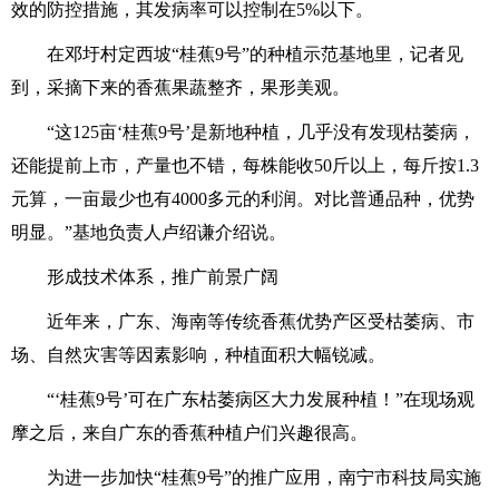
效的防控措施，其发病率可以控制在5%以下。
在邓圩村定西坡“桂蕉9号”的种植示范基地里，记者见
到，采摘下来的香蕉果蔬整齐，果形美观。
“这125亩‘桂蕉9号’是新地种植，几乎没有发现枯萎病，
还能提前上市，产量也不错，每株能收50斤以上，每斤按1.3
元算，一亩最少也有4000多元的利润。对比普通品种，优势
明显。”基地负责人卢绍谦介绍说。
形成技术体系，推广前景广阔
近年来，广东、海南等传统香蕉优势产区受枯萎病、市
场、自然灾害等因素影响，种植面积大幅锐减。
“‘桂蕉9号’可在广东枯萎病区大力发展种植！”在现场观
摩之后，来自广东的香蕉种植户们兴趣很高。
为进一步加快“桂蕉9号”的推广应用，南宁市科技局实施