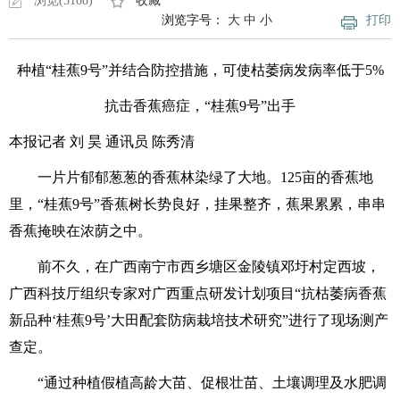
浏览(5108)
收藏
浏览字号：
大
中
小
打印
种植“桂蕉9号”并结合防控措施，可使枯萎病发病率低于5%
抗击香蕉癌症，“桂蕉9号”出手
本报记者 刘 昊 通讯员 陈秀清
一片片郁郁葱葱的香蕉林染绿了大地。125亩的香蕉地
里，“桂蕉9号”香蕉树长势良好，挂果整齐，蕉果累累，串串
香蕉掩映在浓荫之中。
前不久，在广西南宁市西乡塘区金陵镇邓圩村定西坡，
广西科技厅组织专家对广西重点研发计划项目“抗枯萎病香蕉
新品种‘桂蕉9号’大田配套防病栽培技术研究”进行了现场测产
查定。
“通过种植假植高龄大苗、促根壮苗、土壤调理及水肥调