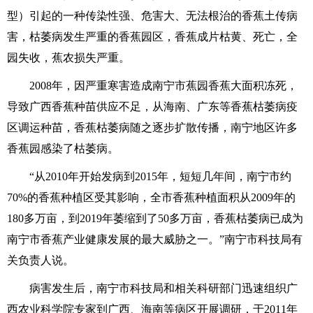
型）引起的一种传染性强、危害大、无法根治的香蕉土传病
害，枯萎病发生严重的香蕉园区，香蕉成片枯黄、死亡，全
园失收，蕉农损失严重。
2008年，因严重寒害造成南宁市蕉园香蕉大面积冻死，
导致广西香蕉种苗供应不足，从海南、广东等香蕉枯萎病疫
区调运种苗，香蕉枯萎病随之逐步扩散传播，南宁地区许多
香蕉园感染了枯萎病。
“从2010年开始发病到2015年，短短几年间，南宁市约
70%的香蕉种植区受其影响，全市香蕉种植面积从2009年的
180多万亩，到2019年萎缩到了50多万亩，香蕉枯萎病已成为
南宁市香蕉产业健康发展的最大威胁之一。”南宁市科技局有
关负责人说。
病害发生后，南宁市科技局和相关科研部门迅速组织广
西农业科学院专家到广西、海南等病区开展调研，于2011年