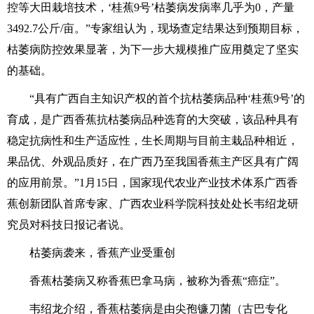
控等大田栽培技术，‘桂蕉9号’枯萎病发病率几乎为0，产量
3492.7公斤/亩。”专家组认为，现场查定结果达到预期目标，
枯萎病防控效果显著，为下一步大规模推广应用奠定了坚实
的基础。
“具有广西自主知识产权的首个抗枯萎病品种‘桂蕉9号’的
育成，是广西香蕉抗枯萎病品种选育的大突破，该品种具有
稳定抗病性和生产适应性，生长周期与目前主栽品种相近，
果品优、外观品质好，在广西乃至我国香蕉主产区具有广阔
的应用前景。”1月15日，国家现代农业产业技术体系广西香
蕉创新团队首席专家、广西农业科学院科技处处长韦绍龙研
究员对科技日报记者说。
枯萎病袭来，香蕉产业受重创
香蕉枯萎病又称香蕉巴拿马病，被称为香蕉“癌症”。
韦绍龙介绍，香蕉枯萎病是由尖孢镰刀菌（古巴专化