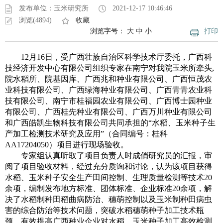
发布单位：玉米研究所
2021-12-17 10:46:46
浏览(4894)
收藏
浏览字号：
大
中
小
打印
12月16日，受广西壮族自治区科学技术厅委托，广西科
技经济开发中心有限公司组织专家在南宁对我院玉米所牵头,
院水稻所、院基因库、广西兆和种业有限公司、广西恒茂农
业科技有限公司、广西绿海种业有限公司、广西青青农业科
技有限公司、南宁市桂福园农业有限公司、广西博士园种业
有限公司、广西桂先种业有限公司、广西万川种业有限公司
和广西皓凯生物科技有限公司共同承担的“水稻、玉米种子生
产加工检测技术研究及应用”（合同编号：桂科
AA17204050）项目进行现场验收。
专家组认真听取了项目负责人时成俏研究员的汇报，审
阅了项目验收材料，经过充分质询和讨论，认为该项目获得
水稻、玉米种子安全生产田间控制、生理质量检测等技术20
余项，编制发布地方标准、团体标准、企业标准20余项，解
决了水稻制种田稻曲病防治、穗萌控制以及玉米制种田病虫
害的综合防治等技术问题，突破水稻穗萌种子加工技术瓶
颈，有效提高广西种业企业对水稻、玉米种子加工高效检测