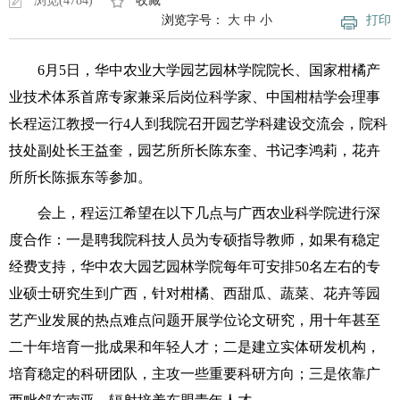
浏览(4784)
收藏
浏览字号：
大
中
小
打印
6月5日，华中农业大学园艺园林学院院长、国家柑橘产
业技术体系首席专家兼采后岗位科学家、中国柑桔学会理事
长程运江教授一行4人到我院召开园艺学科建设交流会，院科
技处副处长王益奎，园艺所所长陈东奎、书记李鸿莉，花卉
所所长陈振东等参加。
会上，程运江希望在以下几点与广西农业科学院进行深
度合作：一是聘我院科技人员为专硕指导教师，如果有稳定
经费支持，华中农大园艺园林学院每年可安排50名左右的专
业硕士研究生到广西，针对柑橘、西甜瓜、蔬菜、花卉等园
艺产业发展的热点难点问题开展学位论文研究，用十年甚至
二十年培育一批成果和年轻人才；二是建立实体研发机构，
培育稳定的科研团队，主攻一些重要科研方向；三是依靠广