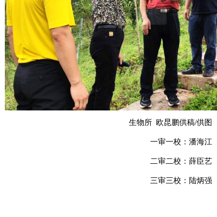
生物所 欧昆鹏供稿/供图
一审一校：潘海江
二审二校：薛臣艺
三审三校：陆炳强