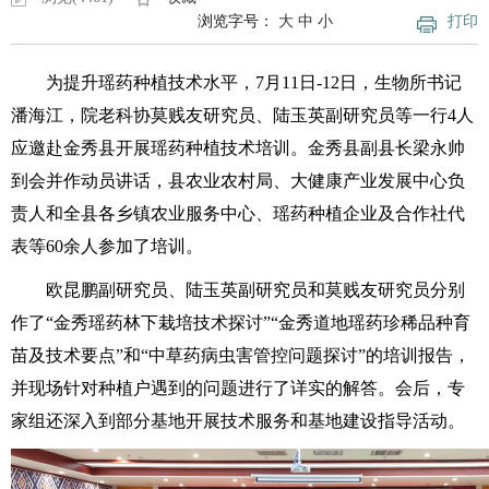
浏览字号：
大
中
小
打印
为提升瑶药种植技术水平，7月11日-12日，生物所书记
潘海江，院老科协莫贱友研究员、陆玉英副研究员等一行4人
应邀赴金秀县开展瑶药种植技术培训。金秀县副县长梁永帅
到会并作动员讲话，县农业农村局、大健康产业发展中心负
责人和全县各乡镇农业服务中心、瑶药种植企业及合作社代
表等60余人参加了培训。
欧昆鹏副研究员、陆玉英副研究员和莫贱友研究员分别
作了“金秀瑶药林下栽培技术探讨”“金秀道地瑶药珍稀品种育
苗及技术要点”和“中草药病虫害管控问题探讨”的培训报告，
并现场针对种植户遇到的问题进行了详实的解答。会后，专
家组还深入到部分基地开展技术服务和基地建设指导活动。