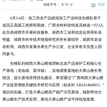
浏览字号：
大
中
小
打印
6
月
3-4
日，加工所农产品精深加工产业科技先锋队骨干
成员正高级工程师郑凤锦、广西乡村科技特派员林波一行
3
人
赴百色靖西市开展科技服务。靖西市工业和信息化局局长张
明鉴、靖西市科学技术情报研究所所长黄绍学，靖西市农业
农村局、靖西市发展水果生产办公室、企业等有关负责人陪
同参与。
先锋队到靖西大果山楂地理标志农产品保护工程核心生
产基地（龙临镇、渠洋镇），实地调查基地的大果山楂长势
情况，提出基地管理优化建议，希望通过“广西靖西大果山楂
产业提质增效关键技术研究与应用（桂农科 AB241484003）”
项目的实施，打造大果山楂高产稳产示范基地，辐射带动大
果山楂生产技术应用，推动大果山楂产业可持续地发展。