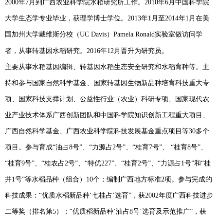
2000
年
7
月到广西农业科学院水稻研究所工作。
2010
年
6
月中国科学院
大学生态学专业毕业，获理学博士学位。
2013
年
1
月至
2014
年
1
月在美
国加州大学戴维斯分校（
UC Davis
）
Pamela Ronald
实验室做访问学
者，从事转基因水稻研究。
2016
年
12
月晋升为研究员。
主要从事水稻基因编辑、转基因水稻生态安全研究和水稻育种等。主
持和参与国家自然科学基金、国家转基因生物新品种培育科技重大专
项、国家科技支撑计划、公益性行业（农业）科研专项、国家现代农
业产业技术体系广西创新团队和中国科学院知识创新工程重大项目、
广西自然科学基金、广西农业科学院科技发展基金重点项目等
30
多个
项目。参与育成
“
油占
8
号
”
、
“
力源占
2
号
”
、
“
桂育
7
号
”
、
“
桂育
8
号
”
、
“
桂育
9
号
”
、
“
桂农占
2
号
”
、
“
特优
227”
、
“
桂育
2
号
”
、
“
力源占
1
号
”
和
“
桂
井
1
号
”
等水稻品种（组合）
10
个；编制广西地方标准
2
项。参与完成的
科技成果：
“
优质水稻新品种
‘
七桂占
’
选育
”
，获
2002
年度广西科技进步
二等奖（排名第
5
）；
“
优质稻新品种
‘
油占
8
号
’
选育及示范推广
”
，获