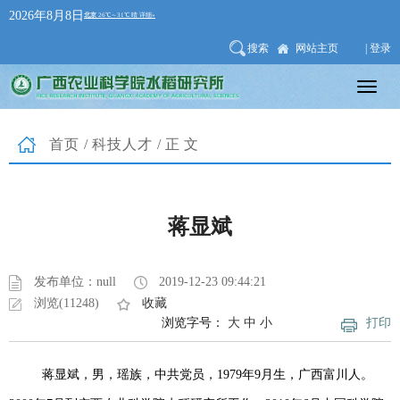
2026年8月8日
搜索
网站主页
| 登录
首页
/
科技人才
/正文
蒋显斌
发布单位：null
2019-12-23 09:44:21
浏览(11248)
收藏
浏览字号：
大
中
小
打印
蒋显斌，男，瑶族，中共党员，
1979
年
9
月生，广西富川人。