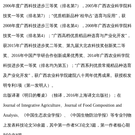
2006
年度广西科技进步三等奖（排名第
7
），
2005
年广西农业科学院科
技奖一等奖（排名第
7
）；
“
优质稻新品种
‘
桂华占
’
选育与应用
”
，获
2008
年度广西科技进步三等奖（排名第
4
），
2008
年广西农业科学院科
技奖一等奖（排名第
4
）；
“
广西高档优质稻品种选育与产业化开发
”
，
获
2015
年广西科技进步奖二等奖、第九届大北农科技奖创新奖二等
奖、
2016
年中国产学研合作创新成果优秀奖、
2014
年广西农业科学院
科技进步奖一等奖（排名均为第五）；
“
广西系列优质常规稻品种选育
及产业化开发
”
，获广西农业科学院建院八十周年优秀成果。获授权发
明专利
1
项（第一发明人）。
出版译著《明日的餐桌》（独译，
2016
年上海译文出版社）；在
Journal of Integrative Agriculture
、
Journal of Food Composition and
Analysis
、《中国生态农业学报》、《中国生物防治学报》等专业刊物
上发表科技论文
50
余篇，其中第一作者
SCI
论文
3
篇，第一作者核心期