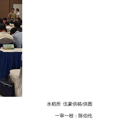
水稻所 伍豪供稿/供图
一审一校：陈伯伦