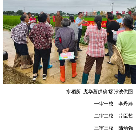
水稻所 庞华莒供稿/廖张波供图
一审一校：李丹婷
二审二校：薛臣艺
三审三校：陆炳强