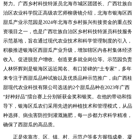
努力。广西乡村科技特派员北海市城区团团长、广西壮族自
治区农业科学院正高级农艺师柳唐镜介绍，北海市银海区西
甜瓜产业示范园是2024年北海市乡村振兴衔接资金的重点投
资项目之一，也是广西壮族自治区乡村科技特派员科技服务
示范基地，旨在通过现代农业技术和科学管理制度的引入，
积极推进银海区西甜瓜产业升级，增加辖区内各村集体经济
收入、促进脱贫户增收、创造更多就业岗位等。示范园负责
人林怀辉则是银海区远近闻名、有口皆碑的“土专家”，多年
来专注于西甜瓜品种试验以及优质品种示范推广，由广西桂
甜现代农业科技有限公司选送的2个甜瓜品种在2023年广西
“好种好品”擂台赛上分别斩获金奖和银奖。在他的带动和指
导下，银海区瓜农们采用先进的种植技术和管理模式，从品
种选择、病虫害防控到灌溉施肥，每一步都力求科学精准，
确保了西甜瓜的高品质。
正是依靠市、区、镇、村、示范户等多方握指成拳、凝