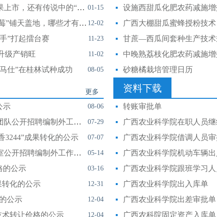
南国早报：快乐来咯！广西一大波时令水果上市，还有传说中的“挂霜蜜柚”……
设施西甜瓜化肥农药减施增
01-15
南国早报：价格下降20%！市场上“奶油草莓”铺天盖地，哪些才有奶油味？
广西大棚甜瓜蜜蜂授粉技术
12-02
手”打起擂台赛
甘蔗—西瓜间套种生产技术
11-23
升级产销旺
中晚熟荔枝化肥农药减施增
11-02
马仕”在桂林试种成功
砂糖橘栽培管理日历
08-05
资料下载
更多
公示
转账审批单
08-06
广西农业科学院园艺研究所热带特色果树团队公开招聘编制外工作人员招聘启事
广西农业科学院在职人员继
07-29
香3244”成果转化的公示
广西农业科学院借调人员审
07-07
广西农业科学院园艺研究所柑橘育种研究室公开招聘编制外工作人员启事
广西农业科学院机动车辆出
05-14
格的公示
广西农业科学院跟班学习人
03-16
成果转化的公示
广西农业科学院出入库单
12-31
格的公示
广西农业科学院出差审批单
12-04
”技术转让价格的公示
广西农科院固定资产入库单
12-04