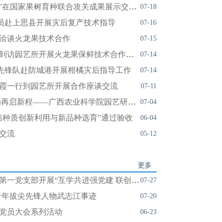
园艺所自主选育“桂粉龙2号”在国家果树育种联合攻关成果展示交流活动中获选为最受欢迎的火龙果品种
07-18
派员赴上思县开展灾后复产技术指导
07-16
洽谈火龙果技术合作
07-15
深圳市现代农业装备研究院到访园艺所开展火龙果保鲜技术合作交流
07-14
员先锋队赴防城港开展柑橘灾后指导工作
07-14
霞一行到园艺所开展合作座谈交流
07-11
七秩耕耘果香满园 创新驱动再启新程——广西农业科学院园艺研究所举办建所70周年科技创新与成果展示会
07-04
桔种质创新利用与新品种选育”通过验收
06-04
交流
05-12
更多
园艺所党支部与热作所科研第一党支部开展“互学共进强党建 联创赋能兴农科”联合主题党日活动
07-27
青年拔尖先锋人物武志江事迹
07-20
党员大会系列活动
06-23