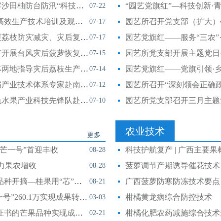
科技护航复产 | 园艺所科技人员赴容县筑牢沙田柚防台防汛“科技防线”助力灾后复产
“园艺党旗红”—科技创新·
07-22
园艺所科技特派员赴乐业县开展芒果绿色高效生产技术培训及观摩会
园艺所召开党支部（扩大）
07-17
科技护航复产 | 园艺所科技人员赴灵山开展荔枝防灾减灾、灾后复产指导工作
园艺党旗红——服务“三农
07-17
科技护航复产 | 园艺所科技人员赴防城港市开展台风灾后菠萝恢复生产技术指导
园艺所党支部开展主题党日
07-15
科技护航复产 | 园艺所科技人员赴柳城桂林两地指导灾后荔枝生产工作
园艺党旗红——党旗引领·
07-14
科技护航复产 | 园艺所科技人员、国家柑橘产业技术体系专家赴南宁、贵港指导柑橘灾后复产工作
07-12
科技护航复产 | 园艺所科技人员、广西特色水果产业科技先锋队赴江南区开展台风灾后技术服务
园艺所党支部召开三月主题
07-10
农业技术
更多
芒一号”首迎丰收
科技护航复产 | 广西主要
08-28
力果农增收
菠萝调节产期诱导催花技术
08-28
广西日报：我国首个获新品种授权的芒果品种开摘—桂果用“芯”谋变
广西菠萝防寒防冻技术要点
08-21
iFresh亚果会全球资讯：芒果新品种“桂芒一号”260.1万实现成果转让！口感如布丁，具有椰乳香
柑橘黄龙病综合防控技术
03-03
科技日报：我国首个获植物新品种保护权证书的芒果品种实现成果转化
柑橘化肥农药减施综合技术
02-21