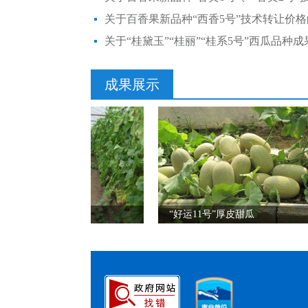
关于百香果新品种“西香5号”技术转让价
关于“桂黛玉”“桂丽”“桂系5号”西瓜品种
成果展示
广蜜3号”厚皮甜瓜
“好运11号”厚皮甜瓜