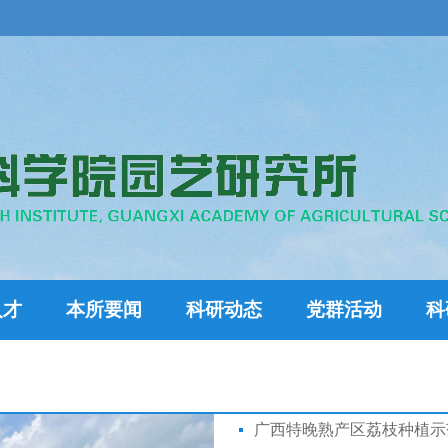
人才
本所要闻
科研动态
党群活动
科
广西特晚熟产区荔枝种植示