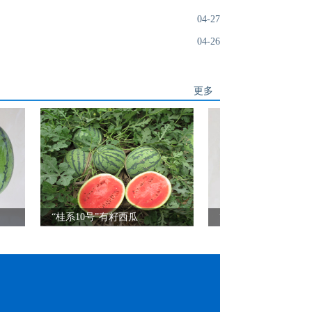
04-27
04-26
更多
“桂系10号”有籽西瓜
“桂红玉”有籽西瓜