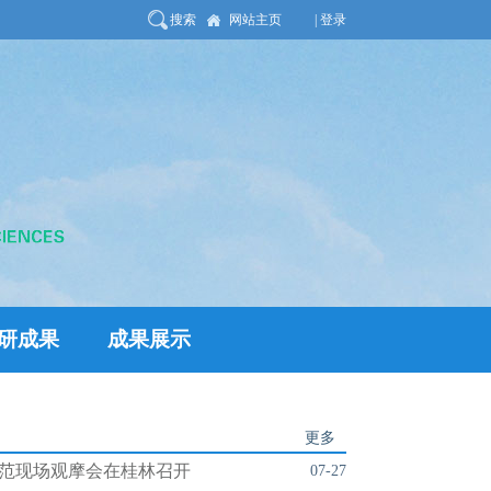
搜索
网站主页
| 登录
研成果
成果展示
更多
范现场观摩会在桂林召开
07-27