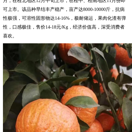
月，在桂北地区12月中旬上市，在桂中、桂南地区11月份即
可上市。该品种早结丰产稳产，亩产达8000-10000斤，抗病
性极强，可溶性固形物达14-16%，极耐储运，果肉化渣有弹
性，口感极佳，售价14-18元/Kg，经济价值高，深受消费者
喜欢。