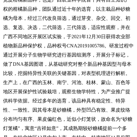
权的柑橘新品种，团队通过近十年的选育，以主栽品种砂糖
橘为母本，经过三代改良筛选，通过芽变、杂交、回交、初
选、复选、决选，二代筛选，三代筛选，适应性观察，并在
广西不同地区开展区试实验，于2021年12月30日获得农业部
植物新品种保护权，品种权号CNA20191005786。研发过程中
通过开展分子生物学研究进行基因组测序，开展分子标记，
做了DNA基因图谱，从基础研究对整个新品种基因型与母本
比较，挖掘特异性关联的关键基因，对表型机理进行解析。
生产上，在广西的玉林、南宁、河池、桂林、蒙山、百色等
地区开展保护性试验栽培，观察生物学特性，为产业推广提
供科学依据。经过多年的选育，该品种具有稳定性、特异
性、一致性。因其母本是砂糖橘，外型凹凸有致、果皮纹络
分布均匀有序、果皮偏红色，近似小灯笼状，故命名为“砂糖
灯笼橘”，寓意“吉祥如意”，其成熟期较砂糖橘提前一个多