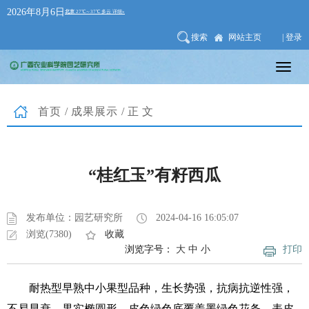
2026年8月6日
搜索
网站主页
| 登录
首页
/
成果展示
/正文
“桂红玉”有籽西瓜
发布单位：园艺研究所
2024-04-16 16:05:07
浏览(7380)
收藏
浏览字号：
大
中
小
打印
耐热型早熟中小果型品种，生长势强，抗病抗逆性强，
不易早衰。果实椭圆形，皮色绿色底覆盖墨绿色花条，表皮