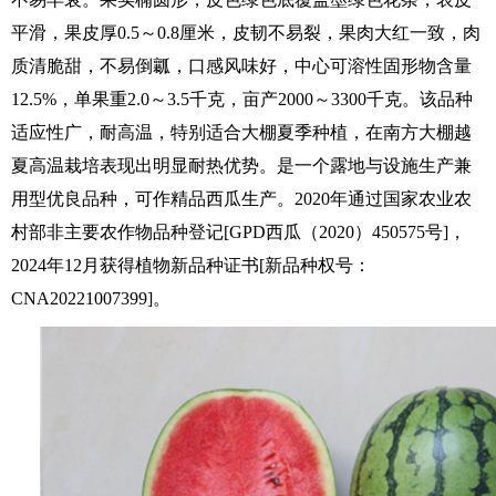
平滑，果皮厚0.5～0.8厘米，皮韧不易裂，果肉大红一致，肉
质清脆甜，不易倒瓤，口感风味好，中心可溶性固形物含量
12.5%，单果重2.0～3.5千克，亩产2000～3300千克。该品种
适应性广，耐高温，特别适合大棚夏季种植，在南方大棚越
夏高温栽培表现出明显耐热优势。是一个露地与设施生产兼
用型优良品种，可作精品西瓜生产。2020年通过国家农业农
村部非主要农作物品种登记[GPD西瓜（2020）450575号]，
2024年12月获得植物新品种证书[新品种权号：
CNA20221007399]。