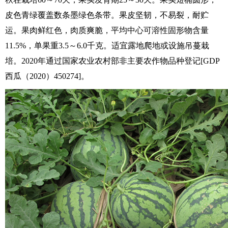
皮色青绿覆盖数条墨绿色条带。果皮坚韧，不易裂，耐贮
运。果肉鲜红色，肉质爽脆，平均中心可溶性固形物含量
11.5%，单果重3.5～6.0千克。适宜露地爬地或设施吊蔓栽
培。2020年通过国家农业农村部非主要农作物品种登记[GDP
西瓜（2020）450274]。