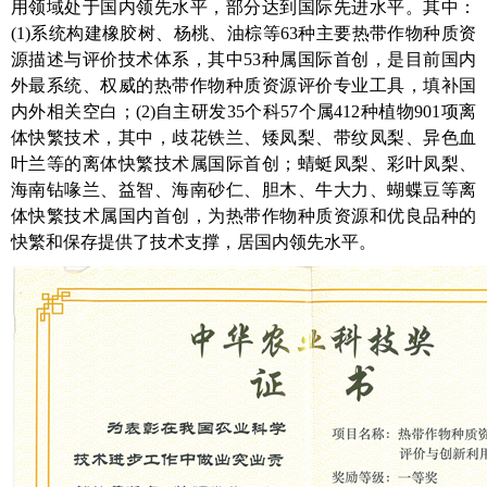
用领域处于国内领先水平，部分达到国际先进水平。其中：
(1)
系统构建橡胶树、杨桃、油棕等
63
种主要热带作物种质资
源描述与评价技术体系，其中
53
种属国际首创，是目前国内
外最系统、权威的热带作物种质资源评价专业工具，填补国
内外相关空白；
(2)
自主研发
35
个科
57
个属
412
种植物
901
项离
体快繁技术，其中，歧花铁兰、矮凤梨、带纹凤梨、异色血
叶兰等的离体快繁技术属国际首创；蜻蜓凤梨、彩叶凤梨、
海南钻喙兰、益智、海南砂仁、胆木、牛大力、蝴蝶豆等离
体快繁技术属国内首创，为热带作物种质资源和优良品种的
快繁和保存提供了技术支撑，居国内领先水平。