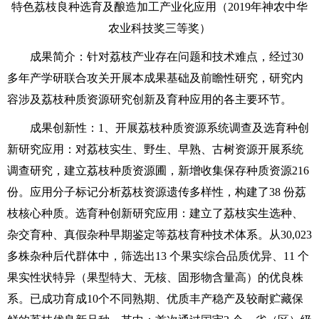
特色荔枝良种选育及酿造加工产业化应用（2019年神农中华
农业科技奖三等奖）
成果简介：针对荔枝产业存在问题和技术难点，经过30
多年产学研联合攻关开展本成果基础及前瞻性研究，研究内
容涉及荔枝种质资源研究创新及育种应用的各主要环节。
成果创新性：1、开展荔枝种质资源系统调查及选育种创
新研究应用：对荔枝实生、野生、早熟、古树资源开展系统
调查研究，建立荔枝种质资源圃，新增收集保存种质资源216
份。应用分子标记分析荔枝资源遗传多样性，构建了38 份荔
枝核心种质。选育种创新研究应用：建立了荔枝实生选种、
杂交育种、真假杂种早期鉴定等荔枝育种技术体系。从30,023
多株杂种后代群体中，筛选出13 个果实综合品质优异、11 个
果实性状特异（果型特大、无核、固形物含量高）的优良株
系。已成功育成10个不同熟期、优质丰产稳产及较耐贮藏保