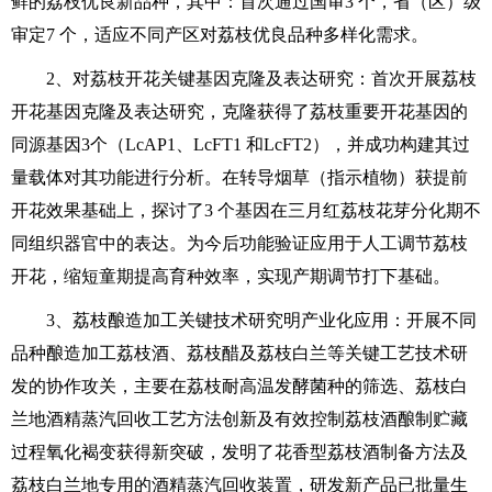
鲜的荔枝优良新品种，其中：首次通过国审3 个，省（区）级
审定7 个，适应不同产区对荔枝优良品种多样化需求。
2、对荔枝开花关键基因克隆及表达研究：首次开展荔枝
开花基因克隆及表达研究，克隆获得了荔枝重要开花基因的
同源基因3个（LcAP1、LcFT1 和LcFT2），并成功构建其过
量载体对其功能进行分析。在转导烟草（指示植物）获提前
开花效果基础上，探讨了3 个基因在三月红荔枝花芽分化期不
同组织器官中的表达。为今后功能验证应用于人工调节荔枝
开花，缩短童期提高育种效率，实现产期调节打下基础。
3、荔枝酿造加工关键技术研究明产业化应用：开展不同
品种酿造加工荔枝酒、荔枝醋及荔枝白兰等关键工艺技术研
发的协作攻关，主要在荔枝耐高温发酵菌种的筛选、荔枝白
兰地酒精蒸汽回收工艺方法创新及有效控制荔枝酒酿制贮藏
过程氧化褐变获得新突破，发明了花香型荔枝酒制备方法及
荔枝白兰地专用的酒精蒸汽回收装置，研发新产品已批量生