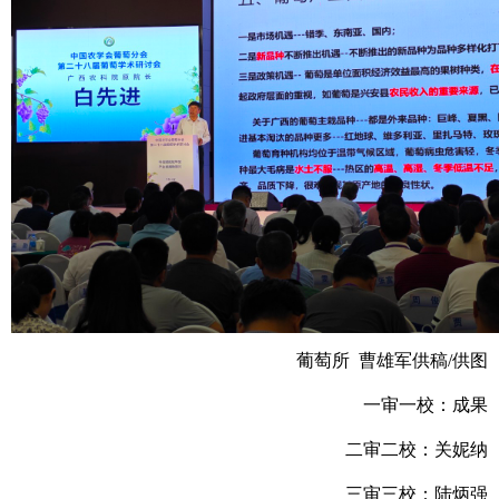
葡萄所 曹雄军供稿/供图
一审一校：成果
二审二校：关妮纳
三审三校：陆炳强