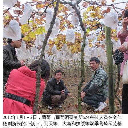
2012
年
1
月
1
－
2
日，葡萄与葡萄酒研究所
5
名科技人员在文仁
德副所长的带领下，到天等、大新和扶绥等双季葡萄示范基