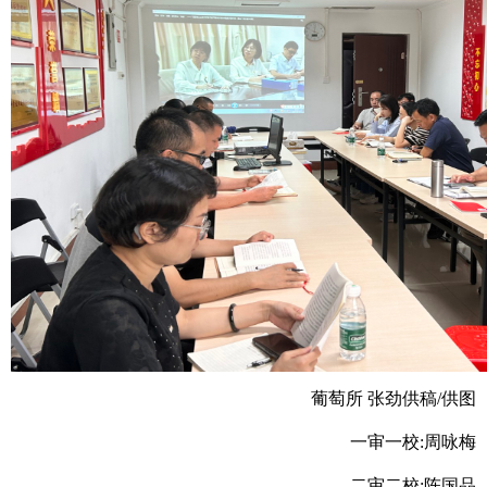
葡萄所 张劲供稿/供图
一审一校:周咏梅
二审二校:陈国品