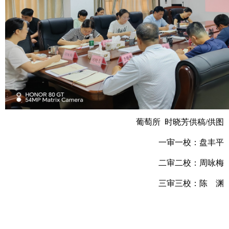
葡萄所 时晓芳供稿/供图
一审一校：盘丰平
二审二校：周咏梅
三审三校：陈 渊