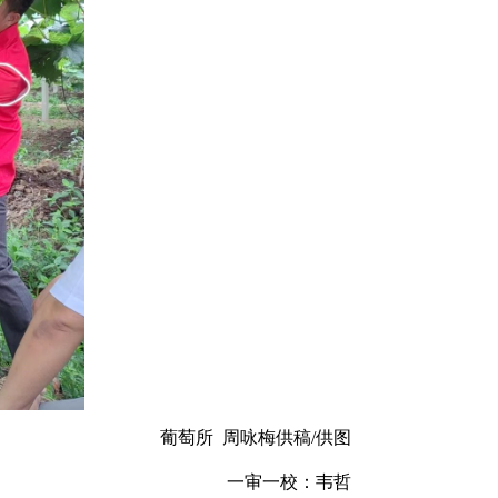
葡萄所 周咏梅供稿/供图
一审一校：韦哲