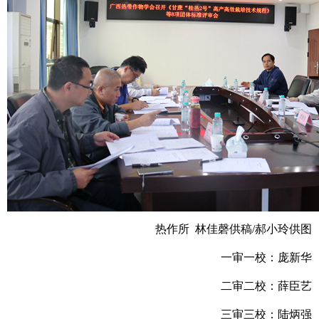
热作所 林佳磬供稿/郝小玲供图
一审一校：庞新华
二审二校：薛臣艺
三审三校：陆炳强