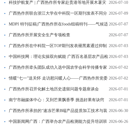
产技术指导
科技护航复产 | 广西热作所专家赴贵港等地开展木薯灾
2026-07-10
后技术指导
广西热作所联合浙江大学在中科院一区期刊发表不同分
2026-07-09
子量葡聚糖调控淀粉珠冻融劣变分子机制研究的论文
MDPI 特刊征稿|广西热作所在foods组稿特刊——气候适
2026-07-07
应型亚热带作物的加工、综合利用与深度开发
广西热作所开展安全生产专项检查
2026-07-07
广西热作所在中科院一区TOP期刊发表褪黑素通过抑制
2026-07-03
脱落酸生物合成信号通路并激活MAPK信号通路来延缓芒果成熟的
中国科技网：理论实操双向赋能 广西百名基层农产品检
2026-07-03
研究论文
测技术骨干集体“充电”
广西热作所牵头团队成功入选中国农学会科学传播专家
2026-07-02
团队
情暖“七一”送关怀 走访慰问暖人心——广西热作所党委
2026-07-02
开展“七一”走访慰问活动
广西热作所召开化解土地历史遗留问题专题座谈会
2026-07-01
南宁市融媒体中心：又到芒果飘香季 挑选好果有诀窍
2026-07-01
广西热作所承担的“速冻芒果B端产品提质加工技术与装
2026-06-30
备研发及应用”项目通过现场查定
中国新闻网广西：广西举办农产品检测能力提升培训班
2026-06-26