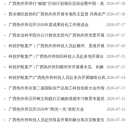
广西热作所举行“赋能”行动计划项目启动会暨中国－老
2026-07-18
挝木薯联合研究中心揭牌仪式
西乡塘区政协到广西热作所开展专项民主监督 共商农产
2026-07-18
品精深加工发展路径
广西热作所召开2026年度成果转化工作推进会
2026-07-17
广西农业科学院办公计财党支部与广西热作所党委开展
2026-07-17
“联学共建聚合力 ‘办财’协调助科研”党建联建活动
科技护航复产｜广西热作所科技人员赴横州、贵港开展
2026-07-16
台风灾后恢复生产技术指导
科技护航复产 | 广西热作所组织科技人员赴多地开展台
2026-07-15
风灾后复产技术指导
科技护航复产 | 广西热作所到横州市开展番木瓜、剑麻
2026-07-15
灾后恢复生产技术指导
科技护航复产|广西热作所科技人员赴东兴开展咖啡台风
2026-07-14
灾后恢复生产技术指导
广西热作所在第二届国际农产品加工科技创新大会作报
2026-07-13
告
广西热作所召开树立和践行正确政绩观学习教育专题党
2026-07-11
课暨警示教育会
广西热作所召开2026年“两优一先”表彰大会
2026-07-11
广西热作所科技人员赴扶绥县开展剑麻台风灾后恢复生
2026-07-10