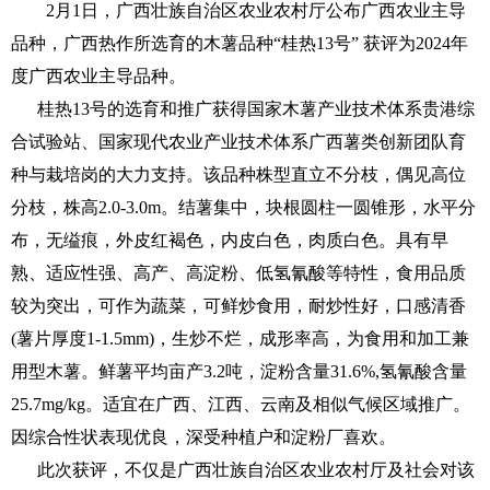
2月1日，广西壮族自治区农业农村厅公布广西农业主导
品种，广西热作所选育的木薯品种“桂热13号” 获评为2024年
度广西农业主导品种。
桂热13号的选育和推广获得国家木薯产业技术体系贵港综
合试验站、国家现代农业产业技术体系广西薯类创新团队育
种与栽培岗的大力支持。该品种株型直立不分枝，偶见高位
分枝，株高2.0-3.0m。结薯集中，块根圆柱一圆锥形，水平分
布，无缢痕，外皮红褐色，内皮白色，肉质白色。具有早
熟、适应性强、高产、高淀粉、低氢氰酸等特性，食用品质
较为突出，可作为蔬菜，可鲜炒食用，耐炒性好，口感清香
(薯片厚度1-1.5mm)，生炒不烂，成形率高，为食用和加工兼
用型木薯。鲜薯平均亩产3.2吨，淀粉含量31.6%,氢氰酸含量
25.7mg/kg。适宜在广西、江西、云南及相似气候区域推广。
因综合性状表现优良，深受种植户和淀粉厂喜欢。
此次获评，不仅是广西壮族自治区农业农村厅及社会对该