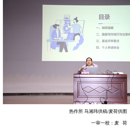
热作所 马湘玮供稿/麦荷供图
一审一校：麦 荷