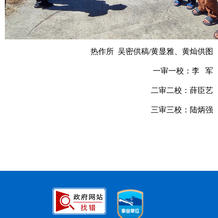
热作所 吴密供稿/黄显雅、黄灿供图
一审一校：李 军
二审二校：薛臣艺
三审三校：陆炳强