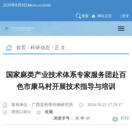
2026年8月8日
搜索
网站主页
| 登录
首页
/
科研动态
/正文
国家麻类产业技术体系专家服务团赴百
色市康马村开展技术指导与培训
发布单位：广西亚热带作物研究所
2024-10-25 17:29:17
浏览(2485)
收藏
浏览字号：
大
中
小
打印