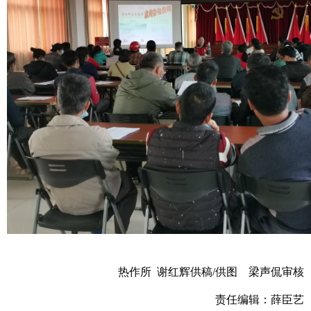
热作所 谢红辉供稿/供图 梁声侃审核
责任编辑：薛臣艺