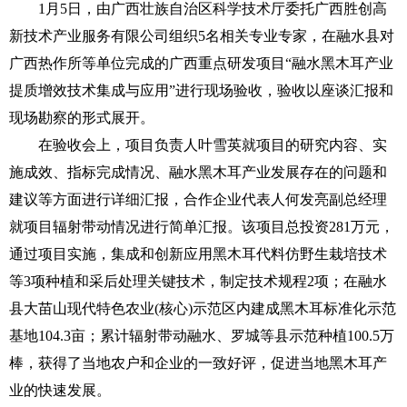
1月5日，由广西壮族自治区科学技术厅委托广西胜创高
新技术产业服务有限公司组织5名相关专业专家，在融水县对
广西热作所等单位完成的广西重点研发项目“融水黑木耳产业
提质增效技术集成与应用”进行现场验收，验收以座谈汇报和
现场勘察的形式展开。
在验收会上，项目负责人叶雪英就项目的研究内容、实
施成效、指标完成情况、融水黑木耳产业发展存在的问题和
建议等方面进行详细汇报，合作企业代表人何发亮副总经理
就项目辐射带动情况进行简单汇报。该项目总投资281万元，
通过项目实施，集成和创新应用黑木耳代料仿野生栽培技术
等3项种植和采后处理关键技术，制定技术规程2项；在融水
县大苗山现代特色农业(核心)示范区内建成黑木耳标准化示范
基地104.3亩；累计辐射带动融水、罗城等县示范种植100.5万
棒，获得了当地农户和企业的一致好评，促进当地黑木耳产
业的快速发展。