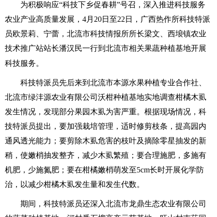
为积极响应“科技下乡促春耕”号召，深入推进科技服务
农业产业高质量发展，4月20日至22日，广西热作所科技特派
员欧景莉、宁蕾，北流市科技情报所所长梁文、西埌镇农业
技术推广站站长潘汉民一行到北流市相关果蔬种植基地开展
科技服务。
科技特派员先后来到北流市本源水果种植专业合作社、
北流市绿沣源农业有限公司沃柑种植基地实地调查柑橘木虱
发生情况，发现部分果园木虱为害严重。根据现场情况，科
技特派员提出，要加强栽培管理，适时修剪枝条，提高园内
通风透光能力；要剪除木虱危害的枝叶及摘除零星抽发的新
稍，使嫩梢抽发整齐，减少木虱繁殖；要合理施肥，多施有
机肥，少施氮肥；要在柑橘嫩梢萌发至5cm长时开展化学防
治，以减少柑橘木虱发生量和发生代数。
期间，科技特派员还深入北流市龙鼎生态农业有限公司