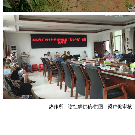
热作所 谢红辉供稿/供图 梁声侃审核