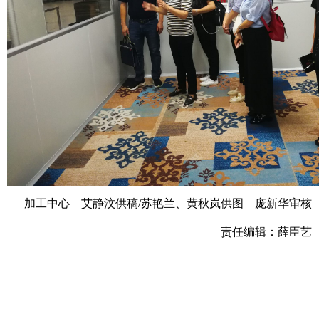
加工中心 艾静汶供稿/苏艳兰、黄秋岚供图 庞新华审核
责任编辑：薛臣艺