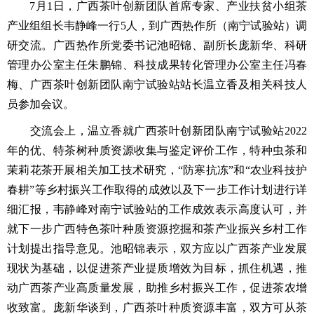
7月1日，广西茶叶创新团队首席
专家
、产业扶贫小组茶
产业组组长韦静峰一行5人，到广西热作所（南宁试验站）调
研交流。广西热作所党委书记池昭锦、副所长庞新华、科研
管理办公室主任朱鹏锦、科技成果转化管理办公室主任冯春
梅、广西茶叶创新团队南宁试验站站长温立香及相关科技人
员参加会议。
交流会上，温立香就广西茶叶创新团队南宁试验站2022
年的优、特茶树种质资源收集与鉴定评价工作
，
特种虫茶和
茉莉花茶开展相关加工技术研究
，
“防寒抗冻”和“农业科技护
春耕”等乡村振兴工作取得的成效以及下一步工作计划进行详
细汇报，韦静峰对南宁试验站的工作成效表示高度认可，并
就下一步广西特色茶叶种质资源挖掘和茶产业振兴乡村工作
计划提出指导意见。池昭锦表示，双方应以广西茶产业发展
现状为基础，
以促进茶产业提质增效为目标，抓住机遇，推
动广西茶产业高质量发展，助推乡村振兴工作，促进茶农增
收致富。庞新华谈到，广西茶叶种质资源丰富，双方可从茶