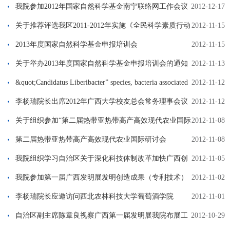
我院参加2012年国家自然科学基金南宁联络网工作会议
2012-12-17
关于推荐评选我区2011-2012年实施《全民科学素质行动
2012-11-15
计划纲要》先进单位和先进个人的通知
2013年度国家自然科学基金申报培训会
2012-11-15
关于举办2013年度国家自然科学基金申报培训会的通知
2012-11-13
&quot;Candidatus Liberibacter” species, bacteria associated
2012-11-12
with crop diseases, including but not li
李杨瑞院长出席2012年广西大学校友总会常务理事会议
2012-11-12
关于组织参加“第二届热带亚热带高产高效现代农业国际
2012-11-08
研讨会”的通知
第二届热带亚热带高产高效现代农业国际研讨会
2012-11-08
我院组织学习自治区关于深化科技体制改革加快广西创
2012-11-05
新体系建设文件精神
我院参加第一届广西发明展发明创造成果（专利技术）
2012-11-02
推介和对接洽谈会
李杨瑞院长应邀访问西北农林科技大学葡萄酒学院
2012-11-01
自治区副主席陈章良视察广西第一届发明展我院布展工
2012-10-29