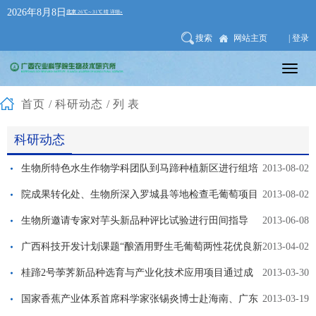
2026年8月8日
搜索
网站主页
| 登录
首页
/
科研动态
/列表
科研动态
生物所特色水生作物学科团队到马蹄种植新区进行组培
2013-08-02
苗高产栽培技术指导
院成果转化处、生物所深入罗城县等地检查毛葡萄项目
2013-08-02
实施情况
生物所邀请专家对芋头新品种评比试验进行田间指导
2013-06-08
广西科技开发计划课题“酿酒用野生毛葡萄两性花优良新
2013-04-02
品种选育和种植示范”通过验收
桂蹄2号荸荠新品种选育与产业化技术应用项目通过成
2013-03-30
果鉴定
国家香蕉产业体系首席科学家张锡炎博士赴海南、广东
2013-03-19