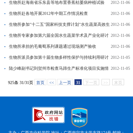
生物所赴海南省乐东县等地布置香蕉枯萎病种植试验
2012-11-06
生物所赴各地开展2012年中期工作情况检查
2012-11-06
生物所参加“十二五”国家科技支撑计划“水生蔬菜高效生
2012-11-06
产技术研究与示范”项目启动会
生物所专家参加第六届全国水生蔬菜学术及产业化研讨
2012-11-06
会
生物所承担的毛葡萄系列课题通过现场测产验收
2012-11-06
生物所派员参加第十届生物多样性保护与持续利用研讨
2012-11-05
会
陆少峰副书记到贺州市检查马蹄生产标准化项目实施情
2012-11-05
况
925条 31/31页
首页
<<
上一页
31
下一页
>>
末页
主办：广西农业科学院 地址：广西南宁市大学东路174号 邮编：