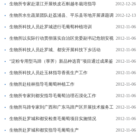
考察抗枯萎病香蕉品种选育情况
生物所专家赴湛江开展铁皮石斛越冬栽培指导
2012-12-26
生物所水生蔬菜团队赴荔浦县、平乐县等地开展课题调
2012-12-13
研
生物所科技人员赴罗城进行毛葡萄种植培训
2012-11-06
生物所以实际行动贯彻落实自治区党委副书记危朝安视
2012-11-06
察我院时的重要讲话精神
生物所科技人员赴罗城、都安开展科技下乡活动
2012-11-06
“淀粉专用型马蹄（荸荠）新品种选育”项目通过成果鉴
2012-11-06
定
生物所科技人员赴玉林指导香蕉生产工作
2012-11-06
生物所赴桂林指导毛葡萄种植工作
2012-11-06
生物所专家到都安指导毛葡萄治理石漠化工作
2012-11-06
生物所马蹄专家到广西和广东马蹄产区开展技术服务工
2012-11-06
作
生物所赴罗城和都安检查毛葡萄项目实施情况
2012-11-06
生物所赴罗城和都安指导毛葡萄生产
2012-11-06