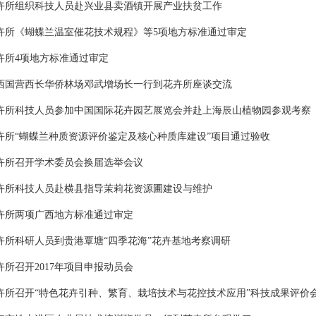
卉所组织科技人员赴兴业县卖酒镇开展产业扶贫工作
卉所《蝴蝶兰温室催花技术规程》等5项地方标准通过审定
卉所4项地方标准通过审定
西国营西长华侨林场邓武增场长一行到花卉所座谈交流
卉所科技人员参加中国国际花卉园艺展览会并赴上海辰山植物园参观考察
卉所“蝴蝶兰种质资源评价鉴定及核心种质库建设”项目通过验收
卉所召开学术委员会换届选举会议
卉所科技人员赴横县指导茉莉花资源圃建设与维护
卉所两项广西地方标准通过审定
卉所科研人员到贵港覃塘“四季花海”花卉基地考察调研
卉所召开2017年项目申报动员会
卉所召开“特色花卉引种、繁育、栽培技术与花控技术应用”科技成果评价