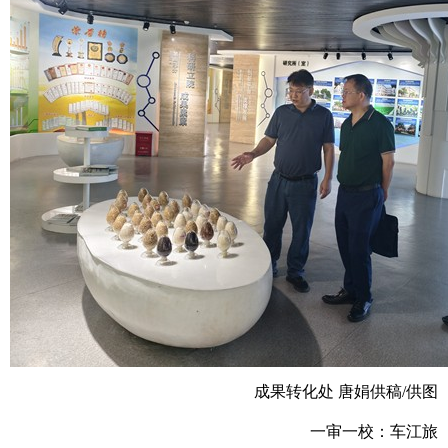
成果转化处 唐娟供稿/供图
一审一校：车江
旅