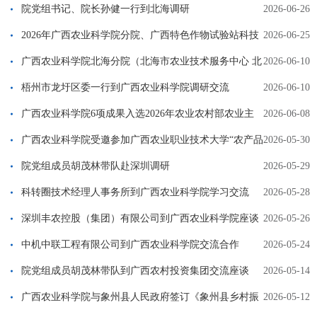
业专场之走进中国热带农业科学院三亚研究院”活动
院党组书记、院长孙健一行到北海调研
2026-06-26
2026年广西农业科学院分院、广西特色作物试验站科技
2026-06-25
人员培训会在钦州成功举办
广西农业科学院北海分院（北海市农业技术服务中心 北
2026-06-10
海市农业科学研究所 北海市良种繁育推广中心）简介
梧州市龙圩区委一行到广西农业科学院调研交流
2026-06-10
广西农业科学院6项成果入选2026年农业农村部农业主
2026-06-08
导品种与主推技术
广西农业科学院受邀参加广西农业职业技术大学“农产品
2026-05-30
新媒体运营”典型生产实践项目技能大赛启动仪式暨产品授权签约
院党组成员胡茂林带队赴深圳调研
2026-05-29
仪式
科转圈技术经理人事务所到广西农业科学院学习交流
2026-05-28
深圳丰农控股（集团）有限公司到广西农业科学院座谈
2026-05-26
交流
中机中联工程有限公司到广西农业科学院交流合作
2026-05-24
院党组成员胡茂林带队到广西农村投资集团交流座谈
2026-05-14
广西农业科学院与象州县人民政府签订《象州县乡村振
2026-05-12