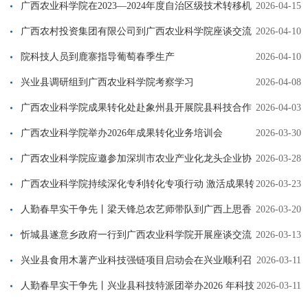
兴科技支撑三年行动（2026-2028年）》合作框架协议
广西农业科学院在2023—2024年度自治区级技术转移机
2026-04-15
构绩效评估中获评“优秀”
广西农村投资集团有限公司到广西农业科学院座谈交流
2026-04-10
院科技人员到鹿寨指导葡萄春季生产
2026-04-10
兴业县调研组到广西农业科学院考察学习
2026-04-08
广西农业科学院成果转化处赴象州县开展院县科技合作
2026-04-03
交流
广西农业科学院举办2026年成果转化业务培训会
2026-03-30
广西农业科学院应邀参加深圳市农业产业化龙头企业协
2026-03-28
会第三届会员大会
广西农业科学院持续深化专利转化专项行动 激活成果转
2026-03-23
化新动能
人勤春早实干争先丨梁天锋总农艺师带队到广西上思香
2026-03-20
稻试验站指导工作
忻城县遂意乡政府一行到广西农业科学院开展座谈交流
2026-03-13
兴业县食用木薯产业科技强链项目启动会在兴业顺利召
2026-03-11
开
人勤春早实干争先丨兴业县科技特派团举办2026 年科技
2026-03-11