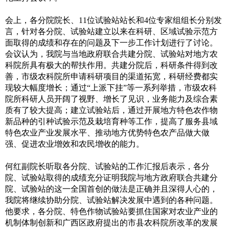
会上，各分院院长、11位试验站站长和4位专家组组长分别发
言，针对各分院、试验站建立以来在科研、区域试验示范方
面取得的成绩和存在的问题及下一步工作计划进行了讨论。
会议认为，我院与当地政府联合共建分院、试验站对地方农
科院所具有极大的帮扶作用。共建分院后，科研条件得到改
善，市级农科院所申请科研项目的渠道拓宽，科研经费都实
现较大幅度增长；通过“上派下挂”等一系列举措，市级农科
院所科研人员开阔了视野、增长了见识，业务能力及综合素
质有了较大提高；建立试验站后，通过开展地方特色农作物
新品种的引种试验示范及栽培育种等工作，提高了服务县域
特色农业产业发展水平、推动地方优势特色农产品做大做
强、促进农业增效和农民增收的能力。
何红副院长听取各分院、试验站的工作汇报后表示，各分
院、试验站取得的成绩充分证明我院与地方政府联合共建分
院、试验站的这一全国首创的做法是正确并且深得人心的，
我院将继续协助分院、试验站解决发展中遇到的各种问题。
他要求，各分院、特色作物试验站要抓住国家对农业产业的
机制体制创新和广西区政府提出的市县农科院所改革的发展