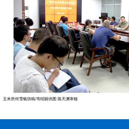
玉米所何雪银供稿
/
韦绍丽供图 陈天渊审核