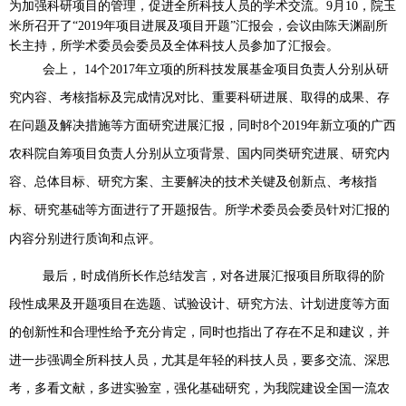
为加强科研项目的管理，促进全所科技人员的学术交流。
9
月
10
，院玉
米所召开了“
2019
年项目进展及项目开题”汇报会，会议由陈天渊副所
长主持，所学术委员会委员及全体科技人员参加了汇报会。
会上，
14
个
2017
年立项的所科技发展基金项目负责人分别从研
究内容、考核指标及完成情况对比、重要科研进展、取得的成果、存
在问题及解决措施等方面研究进展汇报，同时
8
个
2019
年新立项的广西
农科院自筹项目负责人分别从立项背景、国内同类研究进展、研究内
容、总体目标、研究方案、主要解决的技术关键及创新点、考核指
标、研究基础等方面进行了开题报告。所学术委员会委员针对汇报的
内容分别进行质询和点评。
最后，时成俏所长作总结发言，对各进展汇报项目所取得的阶
段性成果及开题项目在选题、试验设计、研究方法、计划进度等方面
的创新性和合理性给予充分肯定，同时也指出了存在不足和建议，并
进一步强调全所科技人员，尤其是年轻的科技人员，要多交流、深思
考，多看文献，多进实验室，强化基础研究，为我院建设全国一流农