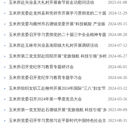
科技引领”主题活动
玉米所赴兴业县大礼村开展春节前走访慰问活动
2025-01-08
玉米所党委赴龙州县和凭祥市开展学习贯彻党的二十届
2024-11-29
三中全会精神主题党日活动
玉米所党委与横州市石塘镇党委开展“科技赋能·产业振
2024-09-15
兴”党建共建签约仪式
玉米所党委召开学习贯彻党的二十届三中全会精神专题
2024-08-28
学习会
玉米所赴玉林市兴业县洛阳镇大礼村开展调研活动
2024-07-12
玉米所第三党支部赴田阳开展“党旗领航 科技引领”乡村
2024-06-27
振兴主题党日活动
玉米所召开党纪学习教育专题研讨会
2024-06-01
玉米所党委召开党纪学习教育专题学习会
2024-04-26
玉米所组织女职工赴柳州开展2024年国际“三八”妇女节
2024-03-22
暨爱国主义教育活动
玉米所党委召开2024年第一季度党员大会
2024-03-16
玉米所第一党支部赴石塘镇开展“党旗领航 科技引领”乡
2023-09-09
村振兴主题党日活动
玉米所党委召开学习贯彻习近平新时代中国特色社会主
2023-08-31