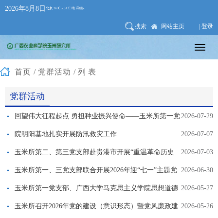
2026年8月8日
搜索
网站主页
| 登录
首页
/
党群活动
/列表
党群活动
回望伟大征程起点 勇担种业振兴使命——玉米所第一党
2026-07-29
支部开展沉浸式党史学习教育主题党日活动
院明阳基地扎实开展防汛救灾工作
2026-07-07
玉米所第二、第三党支部赴贵港市开展“重温革命历史
2026-07-03
追寻红色记忆”七一主题党日活动
玉米所第一、三党支部联合开展2026年迎“七一”主题党
2026-06-30
日活动
玉米所第一党支部、广西大学马克思主义学院思想道德
2026-05-27
与法治党支部联合开展主题党日活动
玉米所召开2026年党的建设（意识形态）暨党风廉政建
2026-05-26