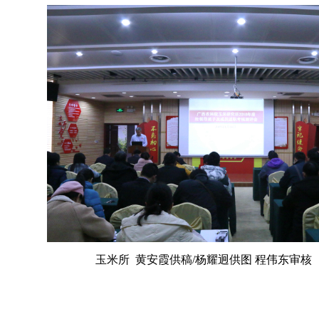
玉米所 黄安霞供稿/杨耀迥供图 程伟东审核