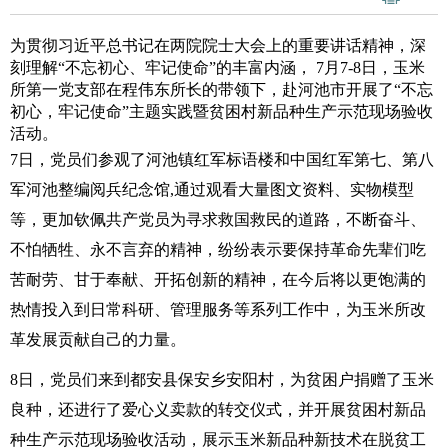
为贯彻习近平总书记在两院院士大会上的重要讲话精神，深
刻理解“不忘初心、牢记使命”的丰富内涵， 7月7-8日，玉米
所第一党支部在程伟东所长的带领下，赴河池市开展了“不忘
初心，牢记使命”主题实践暨贫困村新品种生产示范现场验收
活动。
7日，党员们参观了河池镇红军标语楼和中国红军第七、第八
军河池整编阅兵纪念馆,通过观看大量图文资料、实物模型
等，更加钦佩共产党员为寻求救国救民的道路，不断奋斗、
不怕牺牲、永不言弃的精神，纷纷表示要保持革命先辈们吃
苦耐劳、甘于奉献、开拓创新的精神，在今后将以更饱满的
热情投入到日常科研、管理服务等系列工作中，为玉米所改
革发展贡献自己的力量。
8日，党员们来到都安县保安乡安阳村，为贫困户捐赠了玉米
良种，还进行了爱心义卖款的转交仪式，并开展贫困村新品
种生产示范现场验收活动，展示玉米新品种新技术在脱贫工