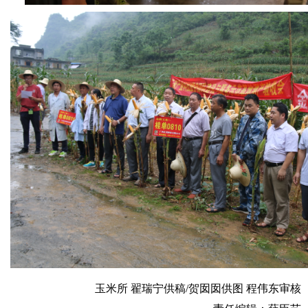
玉米所 翟瑞宁供稿/贺囡囡供图 程伟东审核