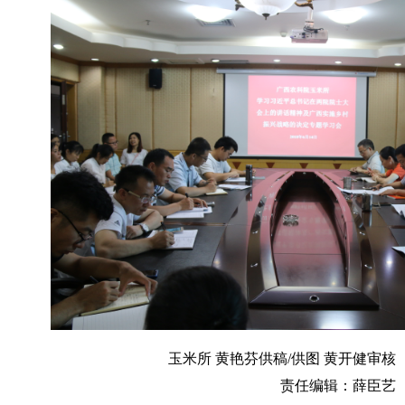
玉米所 黄艳芬供稿/供图 黄开健审核
责任编辑：薛臣艺