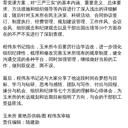
育党课方案，对“三严三实”的基本内涵、重要意义、总体要
求、方法措施和组织领导等内容进行了深入浅出的详细解
读，随后针对玉米所在民主决策、科研活动、合同协议签
订、制度执行、经费管理、规划建设管理、工作作风、会议
会风、组织观念和纪律观念以及干部出国出境等10个方面存
在的不严不实进行了深刻查摆。
程伟东书记指出，玉米所今后要厉行边学边改，进一步强化
组织纪律性，梳理和修改完善玉米所现有的规章制度，健全
沟通交流的各种平台，同时加强管理，继续做好当前的工
作，做到双促进、两不误。
最后，程伟东书记还与大家分享了他这段时间在梦想与目
标、学习与钻研、思考与感悟、团队与写作、付出与回报、
缘分与机会、组织和纪律等七个方面的理解和心得体会，为
玉米所的长远规划和近期目标指明了方向，与会的干部职工
受益匪浅。
玉米所 黄艳芬供稿/图 程伟东审核
责任编辑：陆建勋