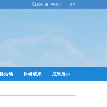
搜索
网站主页
| 登录
群活动
科研成果
成果展示