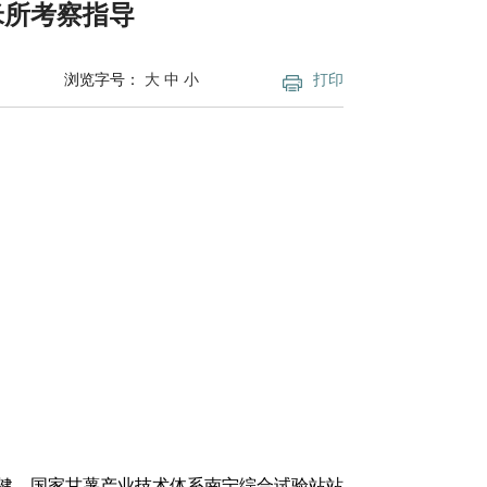
米所考察指导
浏览字号：
大
中
小
打印
开健、国家甘薯产业技术体系南宁综合试验站站