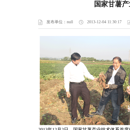
国家甘薯产
发布单位：null
2013-12-04 11:30:17
2013年12月2日，国家甘薯产业技术体