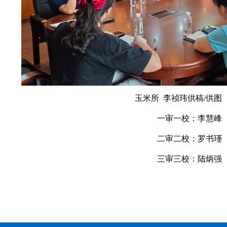
玉米所 李祯玮供稿
/
供图
一审一校：李慧峰
二审二校：罗书瑾
三审三校：陆炳强