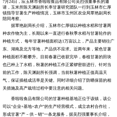
7
月
24
日
，应玉林市香啦啦食品有限公司吴烈强董事长的邀
请，玉米所陈天渊副所长率甘薯研究团队一行到玉林市仁厚
镇指导甘薯生产种植情况，玉林市玉州区农业局覃艳副局长
陪同考察。
据覃艳副局长介绍，玉林市仁厚镇以种植水稻和甘薯两
种农作物为主，长期以来一直进行春秋季水稻与甘薯轮作的
种植方式，
每年甘薯种植面积达
1
万亩以上，产品主要销往广
东、湖南及北方等地，产品供不应求。近两年来，紫色甘薯
种植面积不断攀升。目前春薯已收获完毕，春植甘薯的田块
也已种上了水稻，秋薯的种植工作正紧锣密鼓进行。针对当
前的工作，陈天渊副所长强调，当前秋薯种植正值高温天
气，保证插植成活率是关键。同时详细介绍了防晒保苗的相
关措施及高产栽培过程中要注意的相关问题。
香啦啦食品有限公司的甘薯种植基地正位于该镇，该公
司以“企业
+
基地
+
农户”的生产经营模式，成立农村合作社，
形成甘薯“产－供－销”一条龙服务，据吴烈强董事长介绍，