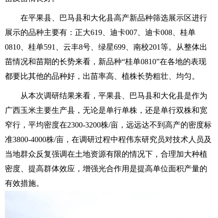
在平果县、巴马县和大化县高产新品种筛选展示区进行
展示的品种主要有：正大
619
、迪卡
007
、迪卡
008
、桂单
0810
、桂单
591
、云丰
8
号、绿星
699
、南校
201
等。从整体出
苗情况和苗期的长势来看，新品种“桂单
0810
”在各地的表现
都要比其他的品种好，出苗率高、植株长势粗壮、均匀。
从本次调研结果来看，平果县、巴马县和大化县是作为
广西玉米主要生产县，无论是单行单株，还是单行双株和宽
窄行，平均密度在
2300-3200
株
/
亩，远远达不到高产的密度标
准
3800-4000
株
/
亩，在调研过程中程伟东研究员对技术人员及
当地群众反复强调在土地资源有限的情况下，合理加大种植
密度、提高群体效应，增强光合作用是提高单位面积产量的
有效措施。