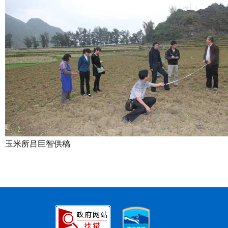
玉米所吕巨智供稿