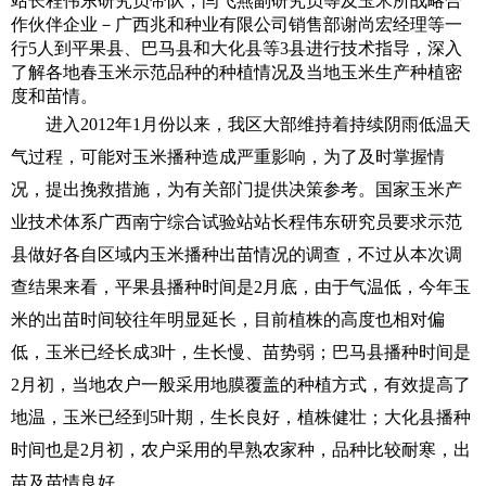
站长程伟东研究员带队，闫飞燕副研究员等及玉米所战略合
作伙伴企业－广西兆和种业有限公司销售部谢尚宏经理等一
行
5
人到平果县、巴马县和大化县等
3
县进行技术指导，深入
了解各地春玉米示范品种的种植情况及当地玉米生产种植密
度和苗情。
进入
2012
年
1
月份以来，我区大部维持着持续阴雨低温天
气过程，可能对玉米播种造成严重影响，为了及时掌握情
况，提出挽救措施，为有关部门提供决策参考。国家玉米产
业技术体系广西南宁综合试验站站长程伟东研究员要求示范
县做好各自区域内玉米播种出苗情况的调查，不过从本次调
查结果来看，平果县播种时间是
2
月底，由于气温低，今年玉
米的出苗时间较往年明显延长，目前植株的高度也相对偏
低，玉米已经长成
3
叶，生长慢、苗势弱；巴马县播种时间是
2
月初，当地农户一般采用地膜覆盖的种植方式，有效提高了
地温，玉米已经到
5
叶期，生长良好，植株健壮；大化县播种
时间也是
2
月初，农户采用的早熟农家种，品种比较耐寒，出
苗及苗情良好。