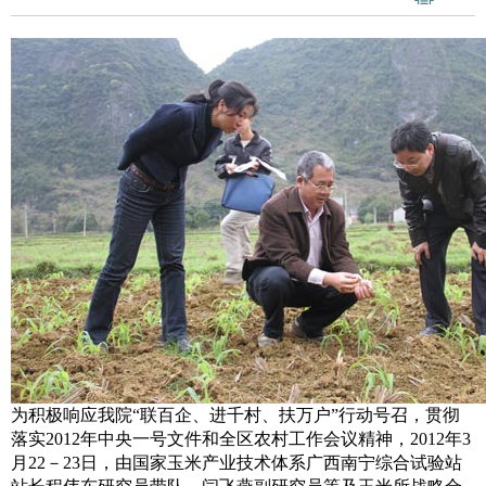
为积极响应我院
“
联百企、进千村、扶万户
”
行动号召，贯彻
落实
2012
年中央一号文件和全区农村工作会议精神，
2012
年
3
月
22
－
23
日，由国家玉米产业技术体系广西南宁综合试验站