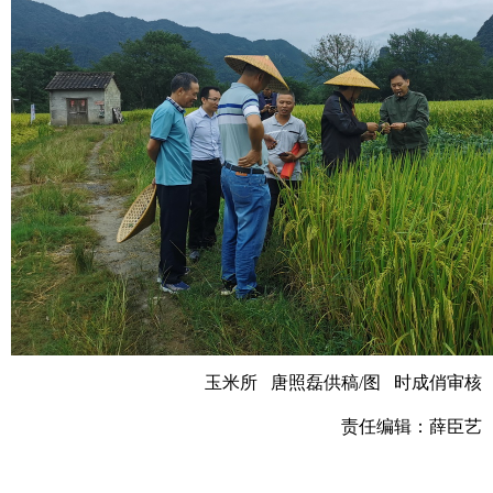
玉米所 唐照磊供稿/图 时成俏审核
责任编辑：薛臣艺