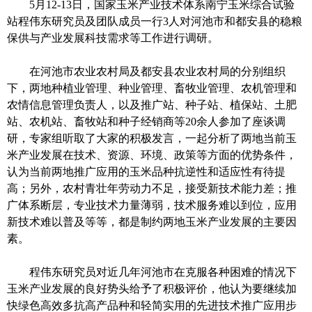
5
月
12-13
日，国家玉米产业技术体系南宁玉米综合试验
站程伟东研究员及团队成员一行
3人对
河池市和都安县
的稳粮
保供与产业发展科技需求等工作进行调研。
在
河池市农业农村局及都安
县农业
农村
局
的
分别组织
下，两地种植业管理、种业管理、畜牧业管理、农机管理和
农情信息管理负责人，以及
推广站、种子站、植保站、土肥
站、农机站
、
畜牧站
和种子经销商等
20
余人参
加了座谈调
研
，
专家组听取了大家的积极发言，一起
分析
了两地
当前玉
米产业发展
在
技术、资源、环境、政策等
方面的优势条件
，
认为
当前两地推广应用的玉米
品种
抗逆
性和适应性有待提
高；
另外，农村
青壮年劳动力不足，接受新技术能力差；推
广体系断层，专业技术力量薄弱，技术服务难以到位，应用
新技术难以普及等等，都是制约
两地
玉米产业发展
的
主要因
素。
程伟东研究员对近几年
河池市在
克服
各种
困难的
情况
下
玉米
产业
发展
的良好势头
给予了
积极评价
，他认为要继续加
快
绿色高效
多抗
高产品种和
轻简
实用
的先进
技术推广应用步