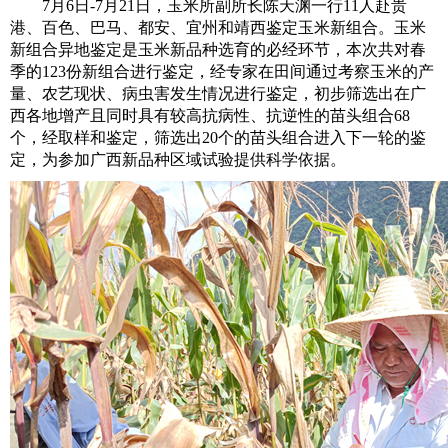
7月6日-7月21日，玉米所副所长陈天渊一行11人赴贵
港、百色、巴马、都安、宜州和靖西鉴定玉米新组合。玉米
新组合异地鉴定是玉米新品种选育的必经环节，本次共对春
季的123份新组合进行鉴定，经专家在田间通过考察玉米的产
量、农艺现状、病虫害发生情况进行鉴定，初步筛选出在广
西各地增产且同时具有较高抗病性、抗逆性的苗头组合68
个，经取样和鉴定，筛选出20个的苗头组合进入下一轮的鉴
定，为参加广西新品种区域试验提供科学依据。